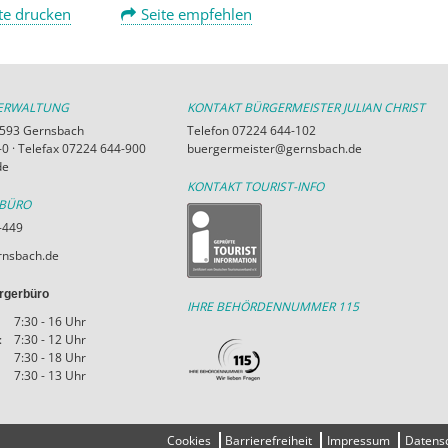
te drucken
Seite empfehlen
VERWALTUNG
KONTAKT BÜRGERMEISTER JULIAN CHRIST
76593 Gernsbach
Telefon 07224 644-102
0 · Telefax 07224 644-900
buergermeister@gernsbach.de
de
KONTAKT TOURIST-INFO
RBÜRO
-449
nsbach.de
rgerbüro
IHRE BEHÖRDENNUMMER 115
7:30 - 16 Uhr
:
7:30 - 12 Uhr
7:30 - 18 Uhr
7:30 - 13 Uhr
Cookies
Barrierefreiheit
Impressum
Datens