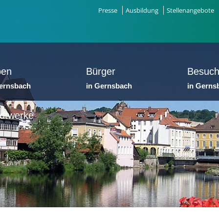
Presse
Ausbildung
Stellenangebote
ben
Bürger
Besuch
Gernsbach
in Gernsbach
in Gerns
dtwerke