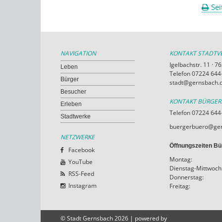
Sei
NAVIGATION
KONTAKT STADT
Igelbachstr. 11 · 
Leben
Telefon 07224 644-
Bürger
stadt@gernsbach.
Besucher
KONTAKT BÜRGE
Erleben
Telefon 07224 644
Stadtwerke
buergerbuero@ger
NETZWERKE
Öffnungszeiten Bü
Facebook
Montag:
YouTube
Dienstag-Mittwoch
RSS-Feed
Donnerstag:
Instagram
Freitag:
© Stadt Gernsbach 2026 | powered by