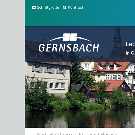
Schriftgröße
Kontrast
Le
in 
Sta
Startseite
Presse
Pressemitteilungen