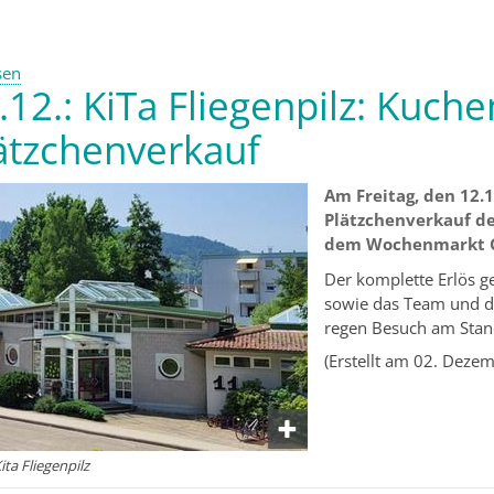
sen
.12.: KiTa Fliegenpilz: Kuch
ätzchenverkauf
Am Freitag, den 12.1
Plätzchenverkauf des
dem Wochenmarkt G
Der komplette Erlös ge
sowie das Team und die
regen Besuch am Sta
(Erstellt am 02. Deze
ita Fliegenpilz