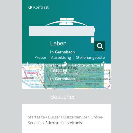
Kontrast
Leben
in Gernsbach
Presse
Ausbildung
Stellenangebote
Gebärdensprache
Leichte Sprache
Bürger
Sightseeing
in Gernsbach
Besucher
in Gernsbach
Startseite
Bürger
Bürgerservice
Online-
Services
Stichwortverzeichnis
Erleben
in Gernsbach