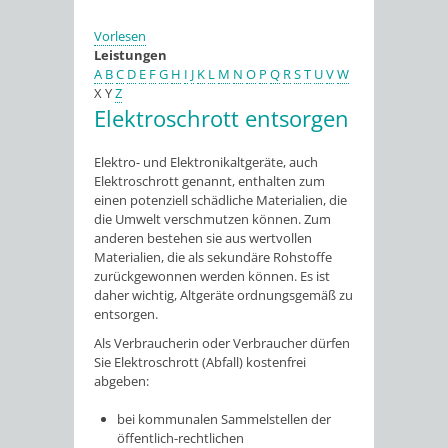
Vorlesen
Leistungen
A
B
C
D
E
F
G
H
I
J
K
L
M
N
O
P
Q
R
S
T
U
V
W
X
Y
Z
Elektroschrott entsorgen
Elektro- und Elektronikaltgeräte, auch
Elektroschrott genannt, enthalten zum
einen potenziell schädliche Materialien, die
die Umwelt verschmutzen können. Zum
anderen bestehen sie aus wertvollen
Materialien, die als sekundäre Rohstoffe
zurückgewonnen werden können. Es ist
daher wichtig, Altgeräte ordnungsgemäß zu
entsorgen.
Als Verbraucherin oder Verbraucher dürfen
Sie Elektroschrott (Abfall) kostenfrei
abgeben:
bei kommunalen Sammelstellen der
öffentlich-rechtlichen