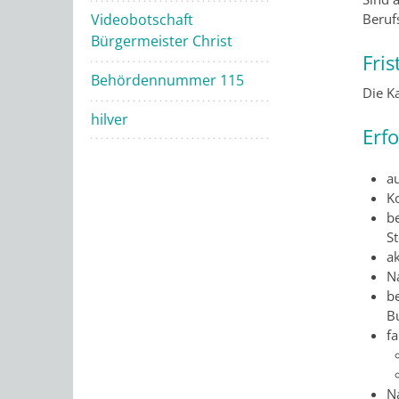
Videobotschaft
Beruf
Bürgermeister Christ
Fris
Behördennummer 115
Die K
hilver
Erf
a
K
b
S
ak
N
b
B
fa
N