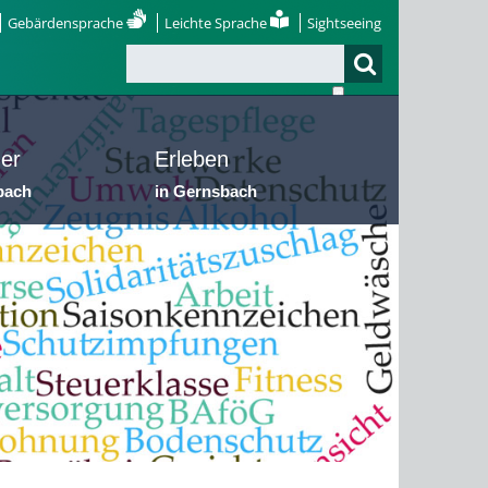
Gebärdensprache
Leichte Sprache
Sightseeing
er
Erleben
bach
in Gernsbach