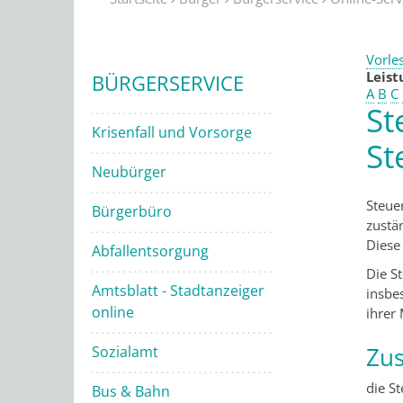
Vorle
Leis
BÜRGERSERVICE
A
B
C
St
Krisenfall und Vorsorge
St
Neubürger
Steue
Bürgerbüro
zustä
Diese
Abfallentsorgung
Die S
Amtsblatt - Stadtanzeiger
insbe
online
ihrer
Zus
Sozialamt
die S
Bus & Bahn