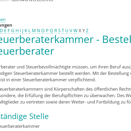
sen
tungen
D
E
F
G
H
I
J
K
L
M
N
O
P
Q
R
S
T
U
V
W
X
Y
Z
euerberaterkammer - Bestel
euerberater
rberater und Steuerbevollmächtigte müssen, um ihren Beruf ausüb
ndigen Steuerberaterkammer bestellt werden. Mit der Bestellung wi
 ist in einer Steuerberaterkammer verpflichtend.
teuerberaterkammern sind Körperschaften des öffentlichen Rech
sondere, die Erfüllung der Berufspflichten zu überwachen. Des W
 Mitglieder zu vertreten sowie deren Weiter- und Fortbildung zu fö
tändige Stelle
teuerberaterkammer