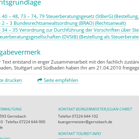
htsgrundlage
§ 40 – 48
,
73 – 74
,
79 Steuerberatungsgesetz (StBerG) (Bestellung,
§ 2 – 3 Bundesrechtsanwaltsordnung (BRAO) (Rechtsanwalt)
§ 34 – 35 Verordnung zur Durchführung der Vorschriften über Ste
euerberatungsgesellschaften (DVStB) (Bestellung als Steuerberate
igabevermerk
r Text entstand in enger Zusammenarbeit mit den fachlich zustä
aden, Stuttgart und Südbaden haben ihn am 21.04.2010 freigeg
te drucken
Seite empfehlen
VERWALTUNG
KONTAKT BÜRGERMEISTER JULIAN CHRIST
76593 Gernsbach
Telefon 07224 644-102
0 · Telefax 07224 644-900
buergermeister@gernsbach.de
de
KONTAKT TOURIST-INFO