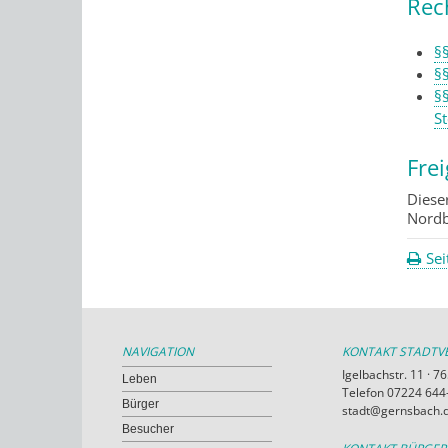
Rec
§
§
§
St
Fre
Diese
Nordb
Sei
NAVIGATION
KONTAKT STADT
Igelbachstr. 11 · 
Leben
Telefon 07224 644-
Bürger
stadt@gernsbach.
Besucher