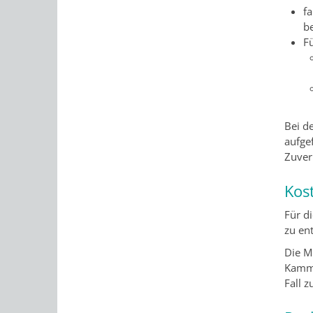
f
b
F
Bei d
aufge
Zuverl
Kos
Für d
zu ent
Die M
Kamme
Fall z