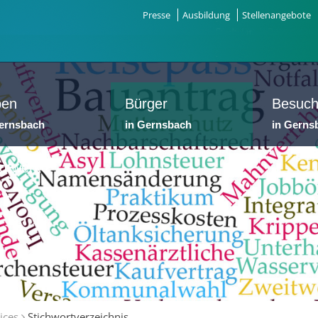
Presse
Ausbildung
Stellenangebote
ben
Bürger
Besuch
Gernsbach
in Gernsbach
in Gerns
dtwerke
ices
Stichwortverzeichnis