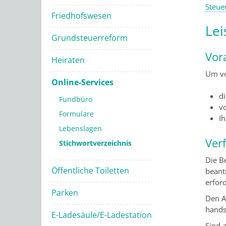
Steue
Friedhofswesen
Lei
Grundsteuerreform
Vor
Heiraten
Um vo
Online-Services
d
Fundbüro
vo
Formulare
I
Lebenslagen
Ver
Stichwortverzeichnis
Die B
Öffentliche Toiletten
beant
erfor
Parken
Den A
handsc
E-Ladesäule/E-Ladestation
Sind 