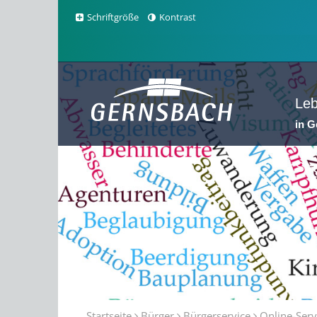
Schriftgröße
Kontrast
Le
in 
Sta
Startseite
Bürger
Bürgerservice
Online-Serv