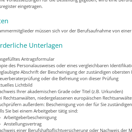
sregister eingetragen.
ten
ammermitglieder müssen sich vor der Berufsaufnahme von einer 
orderliche Unterlagen
usgefülltes Antragsformular
opie des Personalausweises oder eines vergleichbaren Identifikat
eglaubigte Abschrift der Bescheinigung der zuständigen obersten
teuerberaterprüfung oder die Befreiung von dieser Prüfung
tuelles Lichtbild
achweis Ihrer akademischen Grade oder Titel (z.B. Urkunden)
ei Rechtsanwälten, niedergelassenen europäischen Rechtsanwälten
uchprüfern außerdem: Bescheinigung von der für Sie zuständigen
lls Sie bei einem Arbeitgeber tätig sind:
Arbeitgeberbescheinigung
Anstellungsvertrag
achweis einer Berufshaftpflichtversicherung oder Nachweis der M