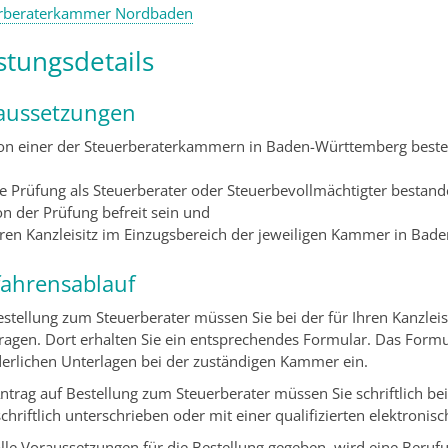
rberaterkammer Nordbaden
stungsdetails
aussetzungen
n einer der Steuerberaterkammern in Baden-Württemberg bestel
ie Prüfung als Steuerberater oder Steuerbevollmächtigter bestan
n der Prüfung befreit sein und
hren Kanzleisitz im Einzugsbereich der jeweiligen Kammer in Ba
fahrensablauf
estellung zum Steuerberater müssen Sie bei der für Ihren Kanzle
ragen. Dort erhalten Sie ein entsprechendes Formular. Das Formu
derlichen Unterlagen bei der zuständigen Kammer ein.
ntrag auf Bestellung zum Steuerberater müssen Sie schriftlich bei
hriftlich unterschrieben oder mit einer qualifizierten elektronis
alle Voraussetzungen für die Bestellung gegeben, wird eine Beruf