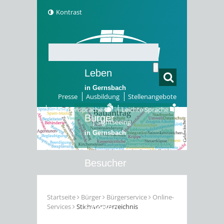
Kontrast
Leben
in Gernsbach
Presse
Ausbildung
Stellenangebote
Gebärdensprache
Leichte Sprache
Bürger
Sightseeing
in Gernsbach
Besucher
in Gernsbach
Startseite
Bürger
Bürgerservice
Online-
Services
Stichwortverzeichnis
Erleben
in Gernsbach