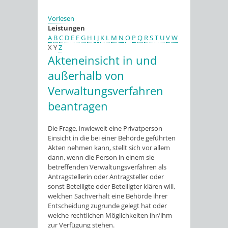
Vorlesen
Leistungen
A
B
C
D
E
F
G
H
I
J
K
L
M
N
O
P
Q
R
S
T
U
V
W
X
Y
Z
Akteneinsicht in und
außerhalb von
Verwaltungsverfahren
beantragen
Die Frage, inwieweit eine Privatperson
Einsicht in die bei einer Behörde geführten
Akten nehmen kann, stellt sich vor allem
dann, wenn die Person in einem sie
betreffenden Verwaltungsverfahren als
Antragstellerin oder Antragsteller oder
sonst Beteiligte oder Beteiligter klären will,
welchen Sachverhalt eine Behörde ihrer
Entscheidung zugrunde gelegt hat oder
welche rechtlichen Möglichkeiten ihr/ihm
zur Verfügung stehen.