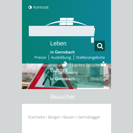
Kontrast
Leben
in Gernsbach
Presse
Ausbildung
Stellenangebote
Gebärdensprache
Leichte Sprache
Bürger
Sightseeing
in Gernsbach
Besucher
in Gernsbach
Startseite
Bürger
Bauen
Gernsbagger
Erleben
in Gernsbach