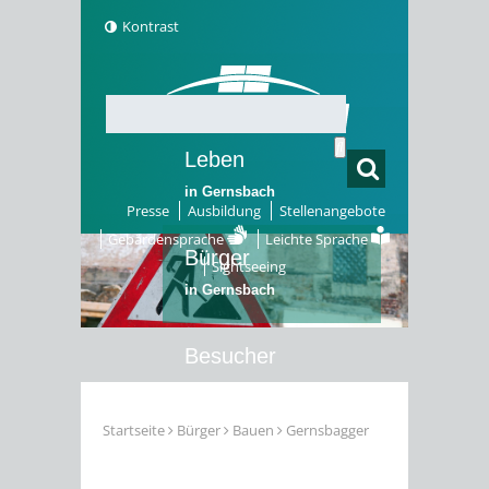
Kontrast
Leben
in Gernsbach
Presse
Ausbildung
Stellenangebote
Gebärdensprache
Leichte Sprache
Bürger
Sightseeing
in Gernsbach
Besucher
in Gernsbach
Startseite
Bürger
Bauen
Gernsbagger
Erleben
in Gernsbach