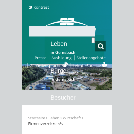
Kontrast
Leben
in Gernsbach
Presse
Ausbildung
Stellenangebote
Gebärdensprache
Leichte Sprache
Bürger
Sightseeing
in Gernsbach
Besucher
in Gernsbach
Startseite
Leben
Wirtschaft
Firmenverzeichnnis
Erleben
in Gernsbach