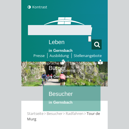
Kontrast
Leben
in Gernsbach
Presse
Ausbildung
Stellenangebote
Gebärdensprache
Leichte Sprache
Bürger
Sightseeing
in Gernsbach
Besucher
in Gernsbach
Startseite
Besucher
Radfahren
Tour de
Murg
Erleben
in Gernsbach