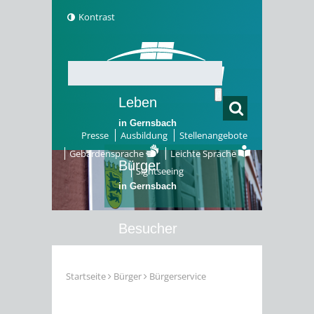
Kontrast
Leben
in Gernsbach
Presse
Ausbildung
Stellenangebote
Gebärdensprache
Leichte Sprache
Bürger
Sightseeing
in Gernsbach
Besucher
in Gernsbach
Startseite
Bürger
Bürgerservice
Erleben
in Gernsbach