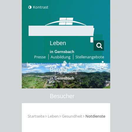
Kontrast
Leben
in Gernsbach
Presse
Ausbildung
Stellenangebote
Gebärdensprache
Leichte Sprache
Bürger
Sightseeing
in Gernsbach
Besucher
in Gernsbach
Startseite
Leben
Gesundheit
Notdienste
Erleben
in Gernsbach