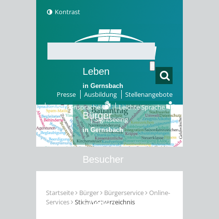
Kontrast
Leben
in Gernsbach
Presse
Ausbildung
Stellenangebote
Gebärdensprache
Leichte Sprache
Bürger
Sightseeing
in Gernsbach
Besucher
in Gernsbach
Startseite
Bürger
Bürgerservice
Online-
Services
Stichwortverzeichnis
Erleben
in Gernsbach