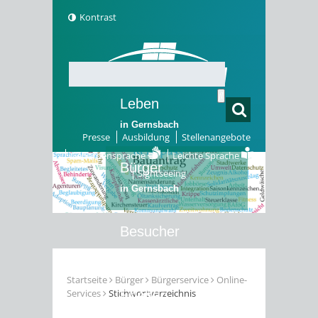
Kontrast
Leben
in Gernsbach
Presse
Ausbildung
Stellenangebote
Gebärdensprache
Leichte Sprache
Bürger
Sightseeing
in Gernsbach
Besucher
in Gernsbach
Startseite
Bürger
Bürgerservice
Online-
Services
Stichwortverzeichnis
Erleben
in Gernsbach