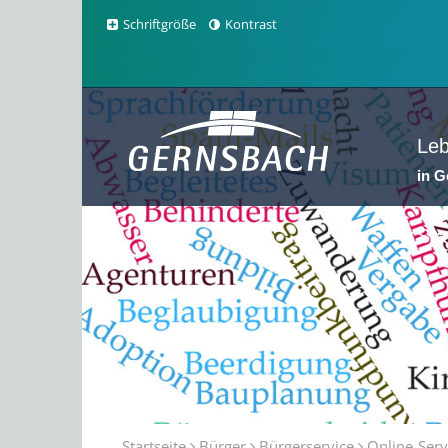
Schriftgröße
Kontrast
Le
in 
Sta
Startseite
Bürger
Bürgerservice
Online-Serv