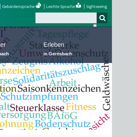
Gebärdensprache
Leichte Sprache
Sightseeing
er
Erleben
bach
in Gernsbach