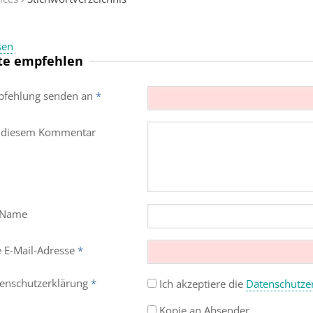
sen
te empfehlen
fehlung senden an
*
 diesem Kommentar
 Name
e E-Mail-Adresse
*
enschutz­erklärung
*
Ich akzeptiere die
Datenschutz­e
Kopie an Absender