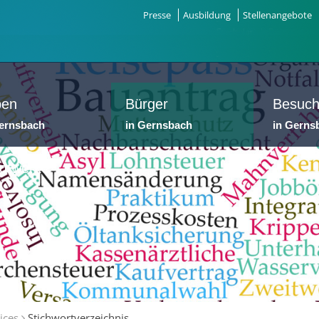
Presse
Ausbildung
Stellenangebote
ben
Bürger
Besuch
Gernsbach
in Gernsbach
in Gerns
dtwerke
ices
Stichwortverzeichnis