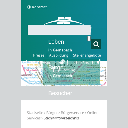
Kontrast
Leben
in Gernsbach
Presse
Ausbildung
Stellenangebote
Gebärdensprache
Leichte Sprache
Bürger
Sightseeing
in Gernsbach
Besucher
in Gernsbach
Startseite
Bürger
Bürgerservice
Online-
Services
Stichwortverzeichnis
Erleben
in Gernsbach