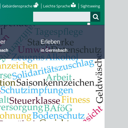
Gebärdensprache
Leichte Sprache
Sightseeing
er
Erleben
bach
in Gernsbach