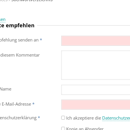
sen
te empfehlen
fehlung senden an
*
 diesem Kommentar
 Name
e E-Mail-Adresse
*
enschutz­erklärung
*
Ich akzeptiere die
Datenschutz­e
Kopie an Absender