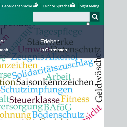
Gebärdensprache
Leichte Sprache
Sightseeing
er
Erleben
bach
in Gernsbach