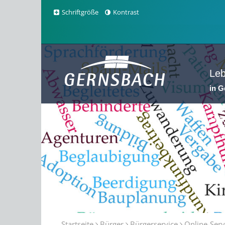
Schriftgröße
Kontrast
Le
in 
Sta
Startseite
Bürger
Bürgerservice
Online-Serv