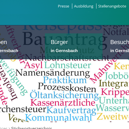
Presse
Ausbildung
Stellenangebote
ben
Bürger
Besuch
Gernsbach
in Gernsbach
in Gerns
dtwerke
ices
Stichwortverzeichnis