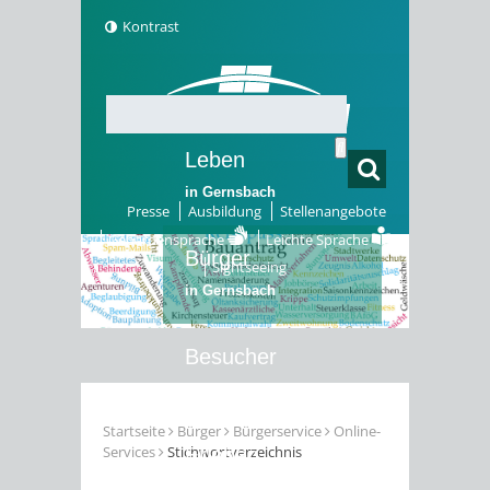
Kontrast
Leben
in Gernsbach
Presse
Ausbildung
Stellenangebote
Gebärdensprache
Leichte Sprache
Bürger
Sightseeing
in Gernsbach
Besucher
in Gernsbach
Startseite
Bürger
Bürgerservice
Online-
Services
Stichwortverzeichnis
Erleben
in Gernsbach