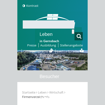
Kontrast
Leben
in Gernsbach
Presse
Ausbildung
Stellenangebote
Gebärdensprache
Leichte Sprache
Bürger
Sightseeing
in Gernsbach
Besucher
in Gernsbach
Startseite
Leben
Wirtschaft
Firmenverzeichnnis
Erleben
in Gernsbach