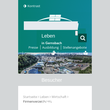
Kontrast
Leben
in Gernsbach
Presse
Ausbildung
Stellenangebote
Gebärdensprache
Leichte Sprache
Bürger
Sightseeing
in Gernsbach
Besucher
in Gernsbach
Startseite
Leben
Wirtschaft
Firmenverzeichnnis
Erleben
in Gernsbach