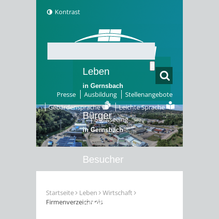
Kontrast
Leben
in Gernsbach
Presse
Ausbildung
Stellenangebote
Gebärdensprache
Leichte Sprache
Bürger
Sightseeing
in Gernsbach
Besucher
in Gernsbach
Startseite
Leben
Wirtschaft
Firmenverzeichnnis
Erleben
in Gernsbach