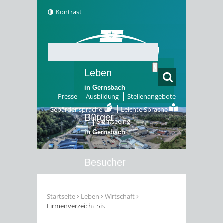
Kontrast
Leben
in Gernsbach
Presse
Ausbildung
Stellenangebote
Gebärdensprache
Leichte Sprache
Bürger
Sightseeing
in Gernsbach
Besucher
in Gernsbach
Startseite
Leben
Wirtschaft
Firmenverzeichnnis
Erleben
in Gernsbach