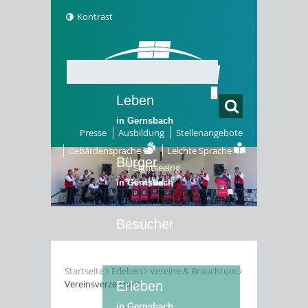
Kontrast
Leben
in Gernsbach
Presse
Ausbildung
Stellenangebote
Gebärdensprache
Leichte Sprache
Bürger
Sightseeing
in Gernsbach
Besucher
in Gernsbach
Startseite
Erleben
Vereine & Brauchtum
Vereinsverzeichnis
Erleben
in Gernsbach