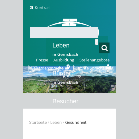
Kontrast
Leben
in Gernsbach
Presse
Ausbildung
Stellenangebote
Gebärdensprache
Leichte Sprache
Bürger
Sightseeing
in Gernsbach
Besucher
in Gernsbach
Startseite
Leben
Gesundheit
Erleben
in Gernsbach