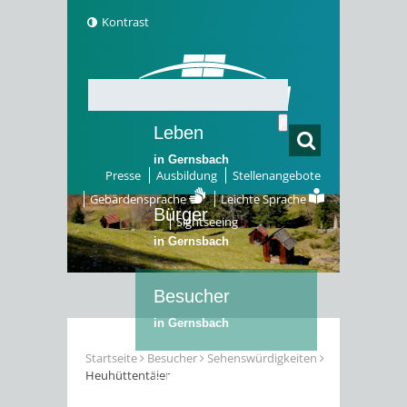
Kontrast
Leben
in Gernsbach
Presse
Ausbildung
Stellenangebote
Gebärdensprache
Leichte Sprache
Bürger
Sightseeing
in Gernsbach
Besucher
in Gernsbach
Startseite
Besucher
Sehenswürdigkeiten
Heuhüttentäler
Erleben
in Gernsbach