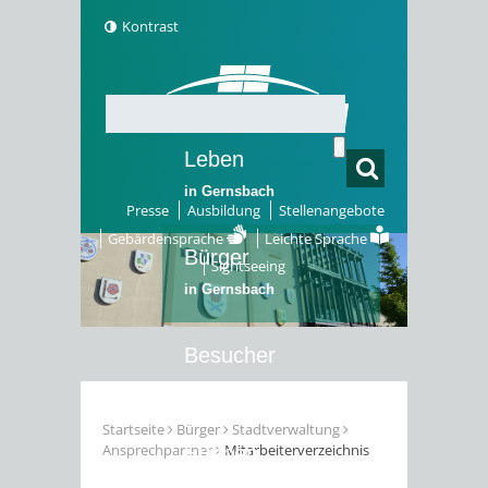
Kontrast
Leben
in Gernsbach
Presse
Ausbildung
Stellenangebote
Gebärdensprache
Leichte Sprache
Bürger
Sightseeing
in Gernsbach
Besucher
in Gernsbach
Startseite
Bürger
Stadtverwaltung
Ansprechpartner
Mitarbeiterverzeichnis
Erleben
in Gernsbach