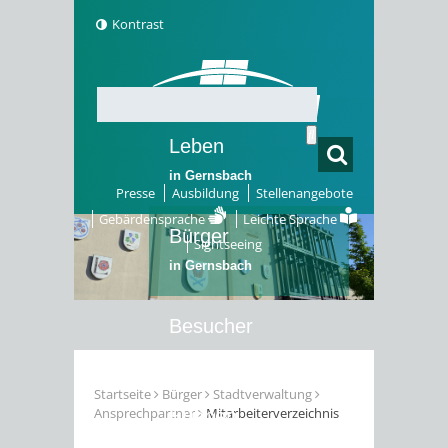
Kontrast
Leben
in Gernsbach
Presse
Ausbildung
Stellenangebote
Gebärdensprache
Leichte Sprache
Bürger
Sightseeing
in Gernsbach
Besucher
in Gernsbach
Startseite
Bürger
Stadtverwaltung
Ansprechpartner
Mitarbeiterverzeichnis
Erleben
in Gernsbach