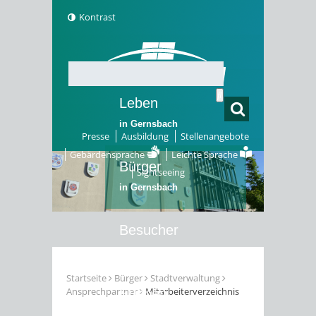
Kontrast
Leben
in Gernsbach
Presse
Ausbildung
Stellenangebote
Gebärdensprache
Leichte Sprache
Bürger
Sightseeing
in Gernsbach
Besucher
in Gernsbach
Startseite
Bürger
Stadtverwaltung
Ansprechpartner
Mitarbeiterverzeichnis
Erleben
in Gernsbach