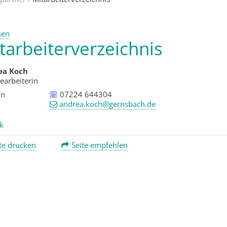
sen
tarbeiterverzeichnis
ea
Koch
earbeiterin
on
07224 644304
l
andrea.koch@gernsbach.de
k
te drucken
Seite empfehlen