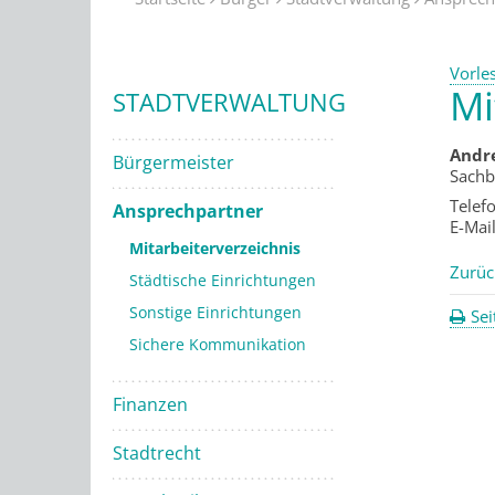
Vorle
Mi
STADTVERWALTUNG
Andr
Bürgermeister
Sachb
Telef
Ansprechpartner
E-Mai
Mitarbeiterverzeichnis
Zurüc
Städtische Einrichtungen
Sonstige Einrichtungen
Sei
Sichere Kommunikation
Finanzen
Stadtrecht