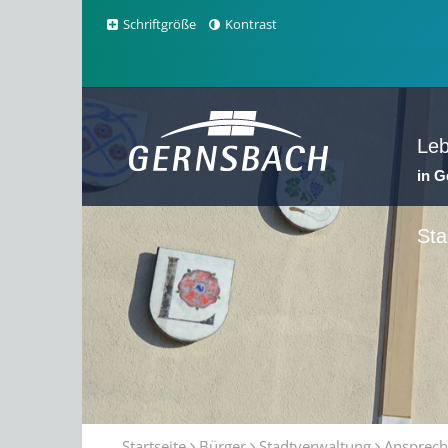
Schriftgröße
Kontrast
Le
in 
Sta
Startseite
Bürger
Stadtverwaltung
Ansprech