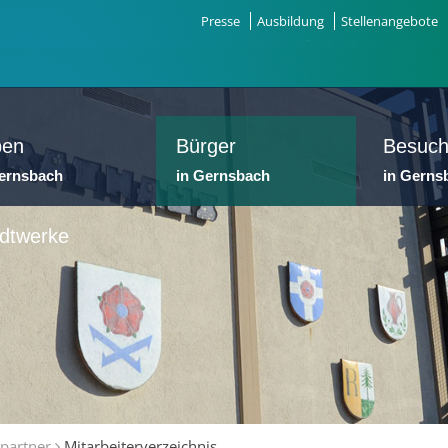
Presse
Ausbildung
Stellenangebote
ben
Bürger
Besuch
Gernsbach
in Gernsbach
in Gerns
dtwerke
partner
Mitarbeiterverzeichnis