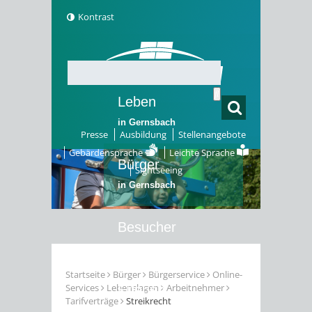
Kontrast
Leben
in Gernsbach
Presse
Ausbildung
Stellenangebote
Gebärdensprache
Leichte Sprache
Bürger
Sightseeing
in Gernsbach
Besucher
in Gernsbach
Startseite
Bürger
Bürgerservice
Online-
Services
Lebenslagen
Arbeitnehmer
Erleben
Tarifverträge
Streikrecht
in Gernsbach