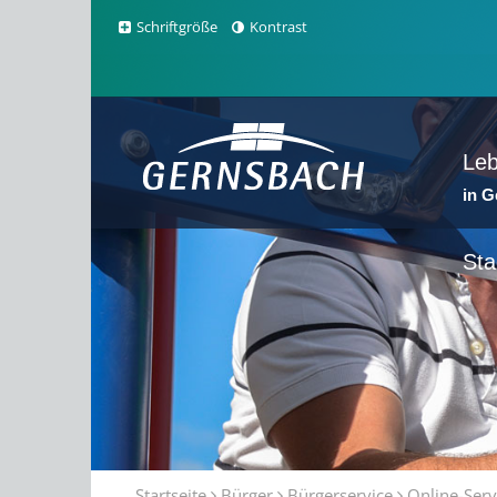
Schriftgröße
Kontrast
Le
in 
Sta
Startseite
Bürger
Bürgerservice
Online-Serv