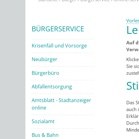
Vorle
Le
BÜRGERSERVICE
Auf d
Krisenfall und Vorsorge
Verw
Neubürger
Klick
Sie s
Bürgerbüro
zuste
St
Abfallentsorgung
Amtsblatt - Stadtanzeiger
Das St
online
auch 
Erklä
Sozialamt
Durch
Minde
Bus & Bahn