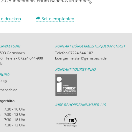
.2025 Innenministerium Baden-Württemberg
te drucken
Seite empfehlen
VERWALTUNG
KONTAKT BÜRGERMEISTER JULIAN CHRIST
76593 Gernsbach
Telefon 07224 644-102
0 · Telefax 07224 644-900
buergermeister@gernsbach.de
de
KONTAKT TOURIST-INFO
RBÜRO
-449
nsbach.de
rgerbüro
IHRE BEHÖRDENNUMMER 115
7:30 - 16 Uhr
:
7:30 - 12 Uhr
7:30 - 18 Uhr
7:30 - 13 Uhr