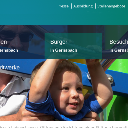
Presse
Ausbildung
Stellenangebote
ben
Bürger
Besuch
Gernsbach
in Gernsbach
in Gerns
dtwerke
ices
Lebenslagen
Stiftungen
Errichtung einer Stiftung bürgerl