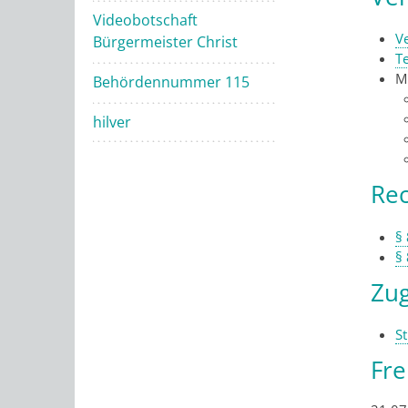
Videobotschaft
V
Bürgermeister Christ
T
M
Behördennummer 115
hilver
Rec
§ 
§
Zug
St
Fr