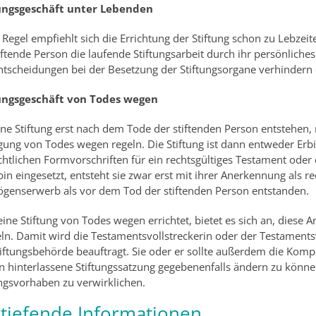
ungsgeschäft unter Lebenden
r Regel empfiehlt sich die Errichtung der Stiftung schon zu Lebzei
tiftende Person die laufende Stiftungsarbeit durch ihr persönlich
ntscheidungen bei der Besetzung der Stiftungsorgane verhindern 
ungsgeschäft von Todes wegen
eine Stiftung erst nach dem Tode der stiftenden Person entstehen, 
gung von Todes wegen regeln. Die Stiftung ist dann entweder Erb
chtlichen Formvorschriften für ein rechtsgültiges Testament oder 
bin eingesetzt, entsteht sie zwar erst mit ihrer Anerkennung als rec
genserwerb als vor dem Tod der stiftenden Person entstanden.
eine Stiftung von Todes wegen errichtet, bietet es sich an, diese
ln. Damit wird die Testamentsvollstreckerin oder der Testaments
tiftungsbehörde beauftragt. Sie oder er sollte außerdem die Komp
n hinterlassene Stiftungssatzung gegebenenfalls ändern zu können
ungsvorhaben zu verwirklichen.
tiefende Informationen