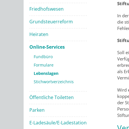
Stift
Friedhofswesen
In de
Grundsteuerreform
die s
Fehle
Heiraten
Stift
Online-Services
Soll 
Fundbüro
Verfü
erbre
Formulare
als Er
Lebenslagen
Vermö
Stichwortverzeichnis
Wird 
koppe
Öffentliche Toiletten
der S
Perso
Parken
Stift
E-Ladesäule/E-Ladestation
Ver