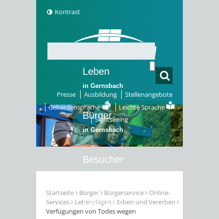
Kontrast
Leben
in Gernsbach
Presse
Ausbildung
Stellenangebote
Gebärdensprache
Leichte Sprache
Bürger
Sightseeing
in Gernsbach
Besucher
in Gernsbach
Startseite
Bürger
Bürgerservice
Online-
Services
Lebenslagen
Erben und Vererben
Erleben
Verfügungen von Todes wegen
in Gernsbach