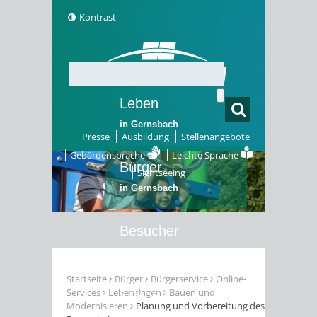
Kontrast
Leben
in Gernsbach
Presse
Ausbildung
Stellenangebote
Gebärdensprache
Leichte Sprache
Bürger
Sightseeing
in Gernsbach
Besucher
in Gernsbach
Startseite
Bürger
Bürgerservice
Online-
Services
Lebenslagen
Bauen und
Erleben
Modernisieren
Planung und Vorbereitung des
in Gernsbach