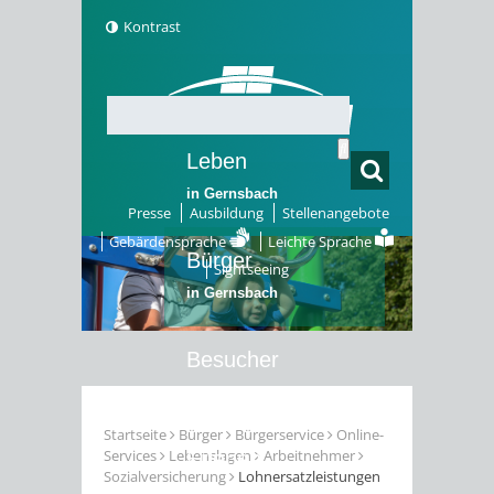
Kontrast
Leben
in Gernsbach
Presse
Ausbildung
Stellenangebote
Gebärdensprache
Leichte Sprache
Bürger
Sightseeing
in Gernsbach
Besucher
in Gernsbach
Startseite
Bürger
Bürgerservice
Online-
Services
Lebenslagen
Arbeitnehmer
Erleben
Sozialversicherung
Lohnersatzleistungen
in Gernsbach