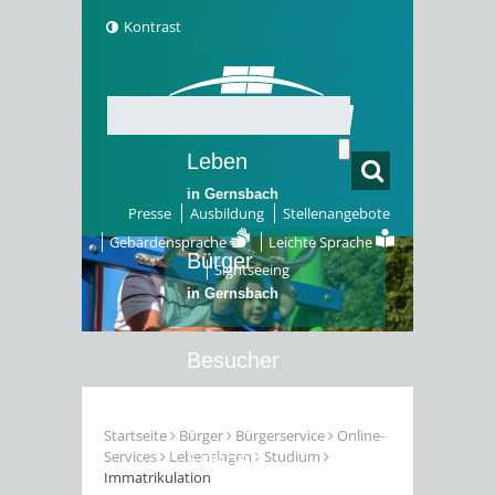
Kontrast
Leben
in Gernsbach
Presse
Ausbildung
Stellenangebote
Gebärdensprache
Leichte Sprache
Bürger
Sightseeing
in Gernsbach
Besucher
in Gernsbach
Startseite
Bürger
Bürgerservice
Online-
Services
Lebenslagen
Studium
Erleben
Immatrikulation
in Gernsbach