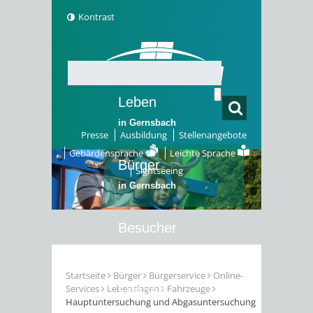
Kontrast
Leben
in Gernsbach
Presse
Ausbildung
Stellenangebote
Gebärdensprache
Leichte Sprache
Bürger
Sightseeing
in Gernsbach
Besucher
in Gernsbach
Startseite
Bürger
Bürgerservice
Online-
Services
Lebenslagen
Fahrzeuge
Erleben
Hauptuntersuchung und Abgasuntersuchung
in Gernsbach