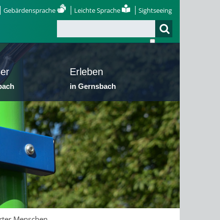
Gebärdensprache
Leichte Sprache
Sightseeing
er
Erleben
bach
in Gernsbach
rter Menschen