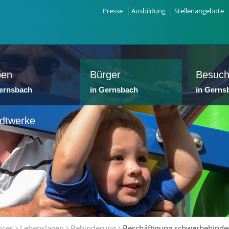
Presse
Ausbildung
Stellenangebote
ben
Bürger
Besuch
Gernsbach
in Gernsbach
in Gerns
dtwerke
ices
Lebenslagen
Behinderung
Beschäftigung schwerbehinde