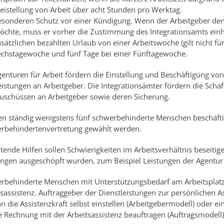
eistellung von Arbeit über acht Stunden pro Werktag.
esonderen Schutz vor einer Kündigung. Wenn der Arbeitgeber den 
öchte, muss er vorher die Zustimmung des Integrationsamts einh
sätzlichen bezahlten Urlaub von einer Arbeitswoche (gilt nicht für 
echstagewoche und fünf Tage bei einer Fünftagewoche.
genturen für Arbeit fördern die Einstellung und Beschäftigung 
eistungen an Arbeitgeber. Die Integrationsämter fördern die Scha
uschüssen an Arbeitgeber sowie deren Sicherung.
n ständig wenigstens fünf schwerbehinderte Menschen beschäftigt
rbehindertenvertretung gewählt werden.
itende Hilfen sollen Schwierigkeiten im Arbeitsverhältnis beseit
ungen ausgeschöpft wurden, zum Beispiel Leistungen der Agentur 
rbehinderte Menschen mit Unterstützungsbedarf am Arbeitsplat
tsassistenz. Auftraggeber der Dienstleistungen zur persönlichen A
n die Assistenzkraft selbst einstellen (Arbeitgebermodell) oder e
e Rechnung mit der Arbeitsassistenz beauftragen (Auftragsmodell)