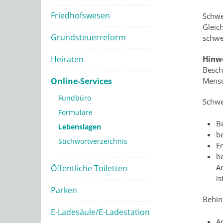
Friedhofswesen
Schwe
Gleic
Grundsteuerreform
schwe
Hinwe
Heiraten
Besch
Mensc
Online-Services
Fundbüro
Schwe
Formulare
Be
Lebenslagen
b
Stichwortverzeichnis
E
b
A
Öffentliche Toiletten
is
Parken
Behin
E-Ladesäule/E-Ladestation
An