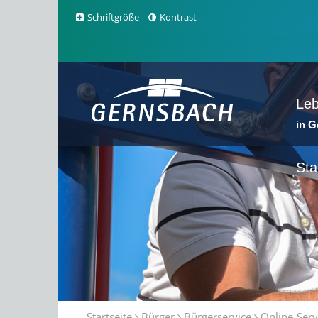
Schriftgröße
Kontrast
Le
in 
Sta
Startseite
Bürger
Bürgerservice
Online-Serv