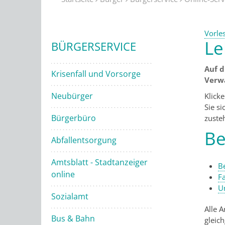
Vorle
Le
BÜRGERSERVICE
Auf d
Krisenfall und Vorsorge
Verw
Neubürger
Klick
Sie s
Bürgerbüro
zuste
Be
Abfallentsorgung
Amtsblatt - Stadtanzeiger
Be
online
F
U
Sozialamt
Alle A
Bus & Bahn
gleic