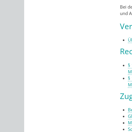
Bei d
und A
Ver
Ü
Rec
§
M
§
M
Zug
B
G
M
S