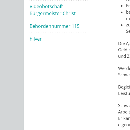
Fr
Videobotschaft
b
Bürgermeister Christ
m
zu
Behördennummer 115
S
hilver
Die A
Geldl
und Z
Werde
Schwe
Begle
Leist
Schwe
Arbei
Er kan
eigen