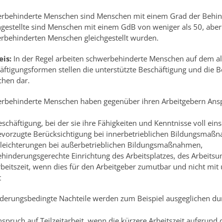
rbehinderte Menschen sind Menschen mit einem Grad der Behin
hgestellte sind Menschen mit einem GdB von weniger als 50, aber 
rbehinderten Menschen gleichgestellt wurden.
is:
In der Regel arbeiten schwerbehinderte Menschen auf dem a
äftigungsformen stellen die unterstützte Beschäftigung und die B
hen dar.
rbehinderte Menschen haben gegenüber ihren Arbeitgebern Ans
schäftigung, bei der sie ihre Fähigkeiten und Kenntnisse voll ein
evorzugte Berücksichtigung bei innerbetrieblichen Bildungsmaß
rleichterungen bei außerbetrieblichen Bildungsmaßnahmen,
ehinderungsgerechte Einrichtung des Arbeitsplatzes, des Arbeitsu
rbeitszeit, wenn dies für den Arbeitgeber zumutbar und nicht m
t
derungsbedingte Nachteile werden zum Beispiel ausgeglichen du
spruch auf Teilzeitarbeit, wenn die kürzere Arbeitszeit aufgrund