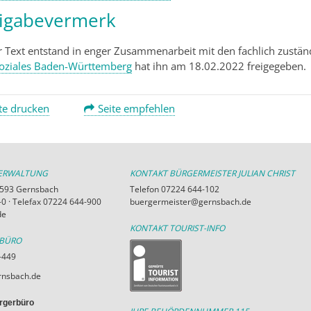
eigabevermerk
r Text entstand in enger Zusammenarbeit mit den fachlich zustän
oziales Baden-Württemberg
hat ihn am 18.02.2022 freigegeben.
te drucken
Seite empfehlen
VERWALTUNG
KONTAKT BÜRGERMEISTER JULIAN CHRIST
76593 Gernsbach
Telefon 07224 644-102
0 · Telefax 07224 644-900
buergermeister@gernsbach.de
de
KONTAKT TOURIST-INFO
RBÜRO
-449
nsbach.de
rgerbüro