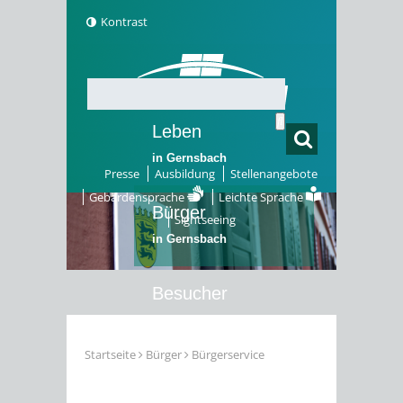
Kontrast
Leben
in Gernsbach
Presse
Ausbildung
Stellenangebote
Gebärdensprache
Leichte Sprache
Bürger
Sightseeing
in Gernsbach
Besucher
in Gernsbach
Startseite
Bürger
Bürgerservice
Erleben
in Gernsbach