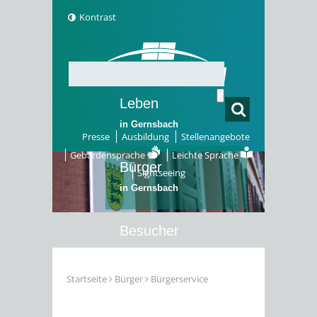
Kontrast
Leben
in Gernsbach
Presse
Ausbildung
Stellenangebote
Gebärdensprache
Leichte Sprache
Bürger
Sightseeing
in Gernsbach
Besucher
in Gernsbach
Startseite
Bürger
Bürgerservice
Erleben
in Gernsbach