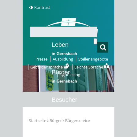
Kontrast
Leben
in Gernsbach
Presse
Ausbildung
Stellenangebote
Gebärdensprache
Leichte Sprache
Bürger
Sightseeing
in Gernsbach
Besucher
in Gernsbach
Startseite
Bürger
Bürgerservice
Erleben
in Gernsbach