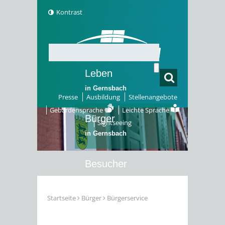
Kontrast
Leben
in Gernsbach
Presse
Ausbildung
Stellenangebote
Gebärdensprache
Leichte Sprache
Bürger
Sightseeing
in Gernsbach
Besucher
in Gernsbach
Startseite
Bürger
Bürgerservice
Erleben
in Gernsbach