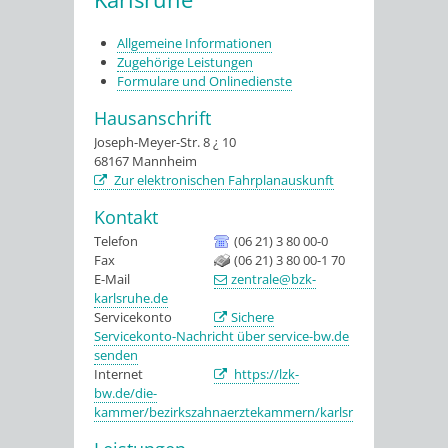
Allgemeine Informationen
Zugehörige Leistungen
Formulare und Onlinedienste
Hausanschrift
Joseph-Meyer-Str. 8 ¿ 10
68167
Mannheim
Zur elektronischen Fahrplanauskunft
Kontakt
Telefon
(06 21) 3 80 00-0
Fax
(06 21) 3 80 00-1 70
E-Mail
zentrale@bzk-
karlsruhe.de
Servicekonto
Sichere
Servicekonto-Nachricht über service-bw.de
senden
Internet
https://lzk-
bw.de/die-
kammer/bezirkszahnaerztekammern/karlsruhe/