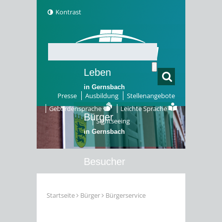
Kontrast
Leben
in Gernsbach
Presse
Ausbildung
Stellenangebote
Gebärdensprache
Leichte Sprache
Bürger
Sightseeing
in Gernsbach
Besucher
in Gernsbach
Startseite
Bürger
Bürgerservice
Erleben
in Gernsbach