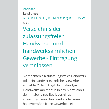
Vorlesen
Leistungen
A
B
C
D
E
F
G
H
I
J
K
L
M
N
O
P
Q
R
S
T
U
V
W
X
Y
Z
Verzeichnis der
zulassungsfreien
Handwerke und
handwerksähnlichen
Gewerbe - Eintragung
veranlassen
Sie möchten ein zulassungsfreies Handwerk
oder ein handwerksähnliches Gewerbe
anmelden? Dann trägt die zuständige
Handwerkskammer Sie in das "Verzeichnis
der Inhaber eines Betriebes eines
zulassungsfreien Handwerks oder eines
handwerksähnlichen Gewerbes" ein.