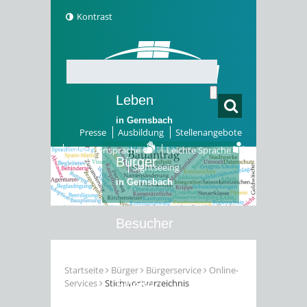
Kontrast
Leben
in Gernsbach
Presse
Ausbildung
Stellenangebote
Gebärdensprache
Leichte Sprache
Bürger
Sightseeing
in Gernsbach
Besucher
in Gernsbach
Startseite
Bürger
Bürgerservice
Online-
Services
Stichwortverzeichnis
Erleben
in Gernsbach