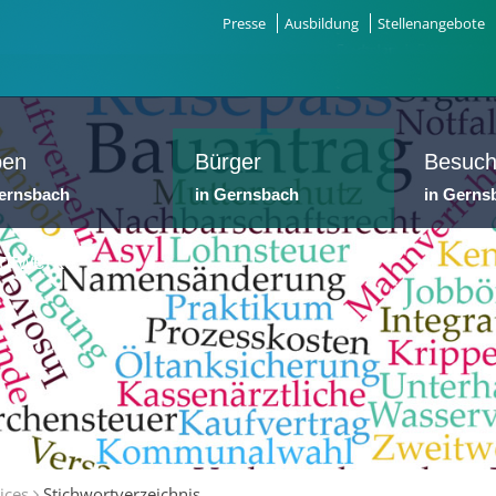
Presse
Ausbildung
Stellenangebote
ben
Bürger
Besuch
Gernsbach
in Gernsbach
in Gerns
dtwerke
ices
Stichwortverzeichnis