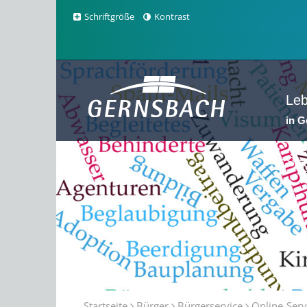
Schriftgröße
Kontrast
Le
in 
Sta
Startseite
Bürger
Bürgerservice
Online-Serv