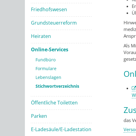
E
Friedhofswesen
Ü
Grundsteuerreform
Hinwe
mediz
Heiraten
Anspr
Als M
Online-Services
Vorau
geset
Fundbüro
Formulare
Onl
Lebenslagen
Stichwortverzeichnis
W
Öffentliche Toiletten
Zus
Parken
das V
E-Ladesäule/E-Ladestation
Verso