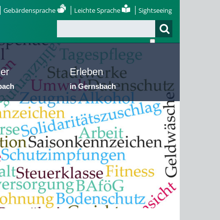
Gebärdensprache
Leichte Sprache
Sightseeing
er
Erleben
bach
in Gernsbach