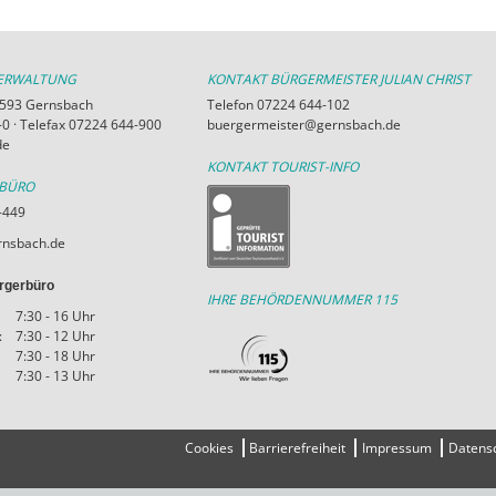
VERWALTUNG
KONTAKT BÜRGERMEISTER JULIAN CHRIST
76593 Gernsbach
Telefon 07224 644-102
0 · Telefax 07224 644-900
buergermeister@gernsbach.de
de
KONTAKT TOURIST-INFO
RBÜRO
-449
nsbach.de
rgerbüro
IHRE BEHÖRDENNUMMER 115
7:30 - 16 Uhr
:
7:30 - 12 Uhr
7:30 - 18 Uhr
7:30 - 13 Uhr
Cookies
Barrierefreiheit
Impressum
Datens