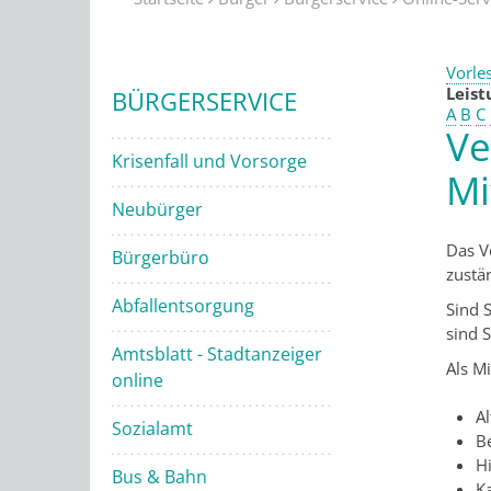
Vorle
Leis
BÜRGERSERVICE
A
B
C
Ve
Krisenfall und Vorsorge
Mi
Neubürger
Das V
Bürgerbüro
zustä
Abfallentsorgung
Sind 
sind 
Amtsblatt - Stadtanzeiger
Als
Mit
online
Al
Sozialamt
B
H
Bus & Bahn
K