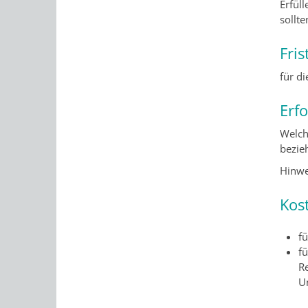
Erfüll
sollt
Fris
für d
Erf
Welch
bezie
Hinwei
Kos
f
fü
R
U