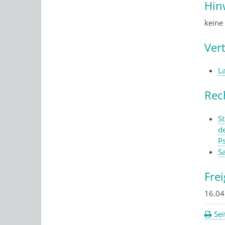
Hin
keine
Ver
L
Rec
S
d
P
S
Fre
16.0
Sei