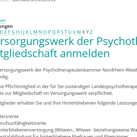
sen
tungen
D
E
F
G
H
I
J
K
L
M
N
O
P
Q
R
S
T
U
V
W
X
Y
Z
rsorgungswerk der Psychot
tgliedschaft anmelden
ersorgungswerk der Psychotherapeutenkammer Nordrhein-Westfa
ndig.
Sie Pflichtmitglied in der für Sie zuständigen Landespsychoth
Sie zur Mitgliedschaft im Versorgungswerk verpflichtet.
glieder erhalten Sie und Ihre Hinterbliebenen folgende Leistunge
tersrente
erufsunfähigkeitsrente
interbliebenenversorgung (Witwen-, Witwer- beziehungsweise Wa
apitalabfindung für hinterbliebene Ehefrauen und Ehemänner