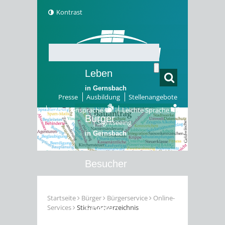
Kontrast
Leben
in Gernsbach
Presse
Ausbildung
Stellenangebote
Gebärdensprache
Leichte Sprache
Bürger
Sightseeing
in Gernsbach
Besucher
in Gernsbach
Startseite
Bürger
Bürgerservice
Online-
Services
Stichwortverzeichnis
Erleben
in Gernsbach