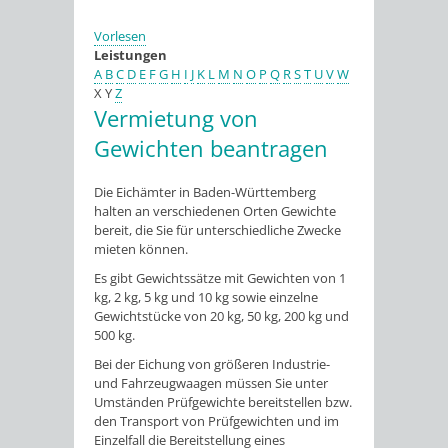
Vorlesen
Leistungen
A
B
C
D
E
F
G
H
I
J
K
L
M
N
O
P
Q
R
S
T
U
V
W
X
Y
Z
Vermietung von
Gewichten beantragen
Die Eichämter in Baden-Württemberg
halten an verschiedenen Orten Gewichte
bereit, die Sie für unterschiedliche Zwecke
mieten können.
Es gibt Gewichtssätze mit Gewichten von 1
kg, 2 kg, 5 kg und 10 kg sowie einzelne
Gewichtstücke von 20 kg, 50 kg, 200 kg und
500 kg.
Bei der Eichung von größeren Industrie-
und Fahrzeugwaagen müssen Sie unter
Umständen Prüfgewichte bereitstellen bzw.
den Transport von Prüfgewichten und im
Einzelfall die Bereitstellung eines