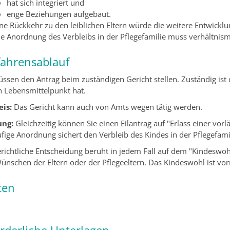
hat sich integriert und
enge Beziehungen aufgebaut.
ine Rückkehr zu den leiblichen Eltern würde die weitere Entwickl
ie Anordnung des Verbleibs in der Pflegefamilie muss verhältnism
fahrensablauf
üssen den Antrag beim zuständigen Gericht stellen. Zuständig ist 
n Lebensmittelpunkt hat.
is:
Das Gericht kann auch von Amts wegen tätig werden.
ung:
Gleichzeitig können Sie einen Eilantrag auf "Erlass einer vor
ufige Anordnung sichert den Verbleib des Kindes in der Pflegefami
erichtliche Entscheidung beruht in jedem Fall auf dem "Kindeswoh
ünschen der Eltern oder der Pflegeeltern.
Das Kindeswohl ist vor
ten
orderliche Unterlagen