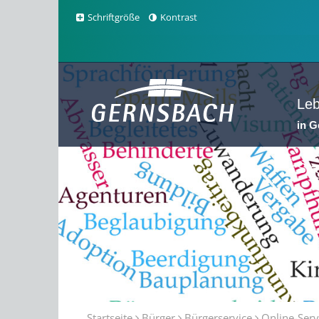
Schriftgröße
Kontrast
Le
in 
Sta
Startseite
Bürger
Bürgerservice
Online-Serv