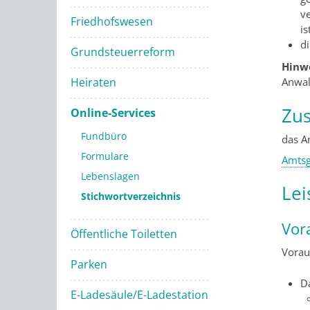
v
Friedhofswesen
is
d
Grundsteuerreform
Hinw
Heiraten
Anwal
Zus
Online-Services
Fundbüro
das A
Formulare
Amtsg
Lebenslagen
Lei
Stichwortverzeichnis
Vor
Öffentliche Toiletten
Vorau
Parken
D
E-Ladesäule/E-Ladestation