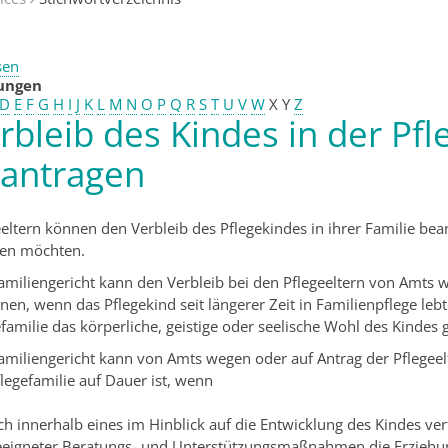
sen
tungen
D
E
F
G
H
I
J
K
L
M
N
O
P
Q
R
S
T
U
V
W
X
Y
Z
rbleib des Kindes in der Pfl
antragen
eeltern können den Verbleib des Pflegekindes in ihrer Familie bean
en möchten.
amiliengericht kann den Verbleib bei den Pflegeeltern von Amts 
nen, wenn das Pflegekind seit längerer Zeit in Familienpflege l
efamilie das körperliche, geistige oder seelische Wohl des Kindes
amiliengericht kann von Amts wegen oder auf Antrag der Pflegeelt
flegefamilie auf Dauer ist, wenn
ch innerhalb eines im Hinblick auf die Entwicklung des Kindes ve
eeigneter Beratungs- und Unterstützungsmaßnahmen die Erziehungs