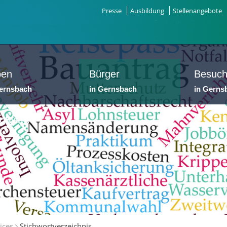
Presse
Ausbildung
Stellenangebote
ben
Bürger
Besuch
Gernsbach
in Gernsbach
in Gerns
dtwerke
ices
Stichwortverzeichnis