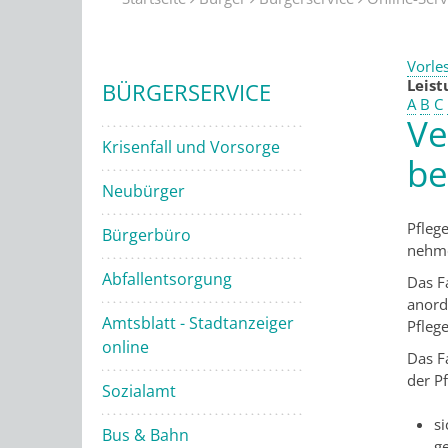
Vorle
Leis
BÜRGERSERVICE
A
B
C
Ve
Krisenfall und Vorsorge
be
Neubürger
Pfleg
Bürgerbüro
nehm
Abfallentsorgung
Das F
anord
Amtsblatt - Stadtanzeiger
Pfleg
online
Das F
der P
Sozialamt
si
Bus & Bahn
g