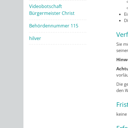
Videobotschaft
Bürgermeister Christ
E
D
Behördennummer 115
Ver
hilver
Sie m
seine
Hinwe
Acht
vorlä
Die g
den W
Fris
keine
Erf