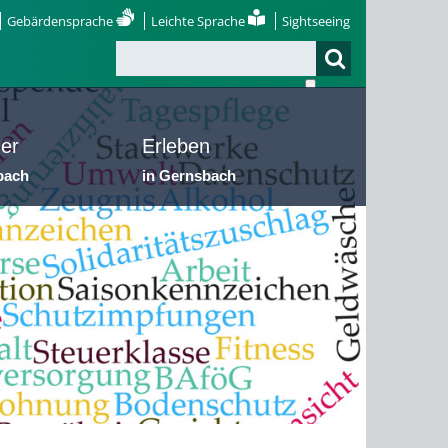
Gebärdensprache
Leichte Sprache
Sightseeing
er
Erleben
bach
in Gernsbach