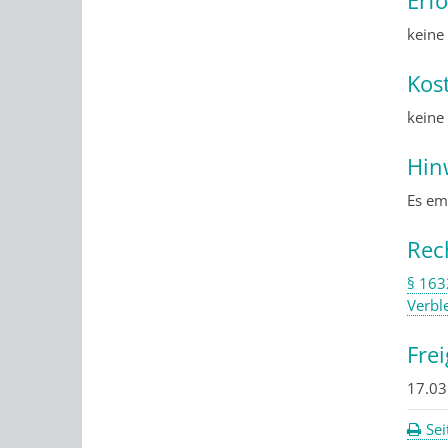
keine
Kos
keine
Hin
Es em
Rec
§ 163
Verbl
Fre
17.03
Sei