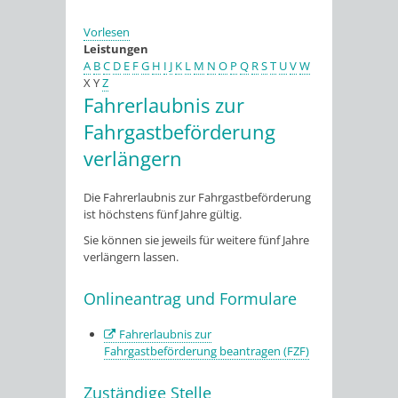
Vorlesen
Leistungen
A
B
C
D
E
F
G
H
I
J
K
L
M
N
O
P
Q
R
S
T
U
V
W
X
Y
Z
Fahrerlaubnis zur
Fahrgastbeförderung
verlängern
Die Fahrerlaubnis zur Fahrgastbeförderung
ist höchstens fünf Jahre gültig.
Sie können sie jeweils für weitere fünf Jahre
verlängern lassen.
Onlineantrag und Formulare
Fahrerlaubnis zur
Fahrgastbeförderung beantragen (FZF)
Zuständige Stelle