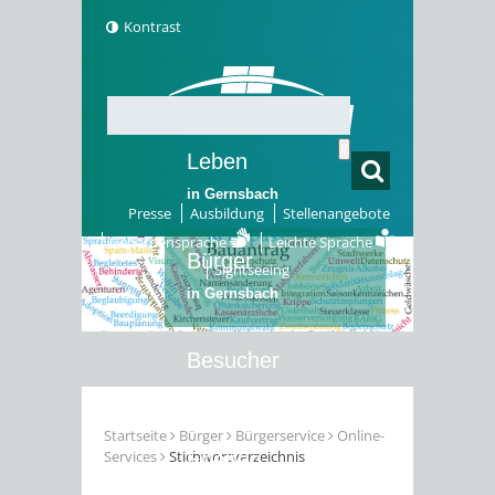
Kontrast
Leben
in Gernsbach
Presse
Ausbildung
Stellenangebote
Gebärdensprache
Leichte Sprache
Bürger
Sightseeing
in Gernsbach
Besucher
in Gernsbach
Startseite
Bürger
Bürgerservice
Online-
Services
Stichwortverzeichnis
Erleben
in Gernsbach