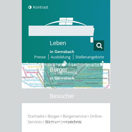
Kontrast
Leben
in Gernsbach
Presse
Ausbildung
Stellenangebote
Gebärdensprache
Leichte Sprache
Bürger
Sightseeing
in Gernsbach
Besucher
in Gernsbach
Startseite
Bürger
Bürgerservice
Online-
Services
Stichwortverzeichnis
Erleben
in Gernsbach