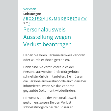
Vorlesen
Leistungen
A
B
C
D
E
F
G
H
I
J
K
L
M
N
O
P
Q
R
S
T
U
V
W
X
Y
Z
Personalausweis -
Ausstellung wegen
Verlust beantragen
Haben Sie Ihren Personalausweis verloren
oder wurde er Ihnen gestohlen?
Dann sind Sie verpflichtet, dies der
Personalausweisbehörde (Bürgerbüro)
schnellstmöglich mitzuteilen. Sie müssen
die Personalausweisbehörde auch darüber
informieren, wenn Sie das verloren
geglaubte Dokument wiederfinden.
Hinweis: Wurde der Personalausweis
gestohlen, zeigen Sie den Verlust
schnellstmöglich bei der Polizei an.