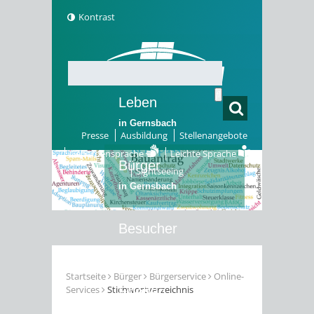
Kontrast
Leben
in Gernsbach
Presse
Ausbildung
Stellenangebote
Gebärdensprache
Leichte Sprache
Bürger
Sightseeing
in Gernsbach
Besucher
in Gernsbach
Startseite
Bürger
Bürgerservice
Online-
Services
Stichwortverzeichnis
Erleben
in Gernsbach