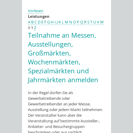
Vorlesen
Leistungen
A
B
C
D
E
F
G
H
I
J
K
L
M
N
O
P
Q
R
S
T
U
V
W
X
Y
Z
Teilnahme an Messen,
Ausstellungen,
Großmärkten,
Wochenmärkten,
Spezialmärkten und
Jahrmärkten anmelden
In der Regel dürfen Sie als
Gewerbetreibende oder
Gewerbetreibender an jeder Messe,
Ausstellung oder jedem Markt teilnehmen.
Der Veranstalter kann aber die
Veranstaltung auf bestimmte Aussteller-,
Anbieter- und Besuchergruppen
beschränken oder aus sachlich