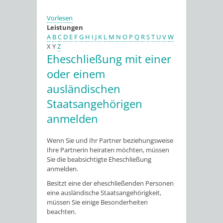
Vorlesen
Leistungen
A
B
C
D
E
F
G
H
I
J
K
L
M
N
O
P
Q
R
S
T
U
V
W
X
Y
Z
Eheschließung mit einer
oder einem
ausländischen
Staatsangehörigen
anmelden
Wenn Sie und Ihr Partner beziehungsweise
Ihre Partnerin heiraten möchten, müssen
Sie die beabsichtigte Eheschließung
anmelden.
Besitzt eine der eheschließenden Personen
eine ausländische Staatsangehörigkeit,
müssen Sie einige Besonderheiten
beachten.