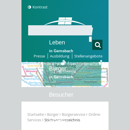
Kontrast
Leben
in Gernsbach
Presse
Ausbildung
Stellenangebote
Gebärdensprache
Leichte Sprache
Bürger
Sightseeing
in Gernsbach
Besucher
in Gernsbach
Startseite
Bürger
Bürgerservice
Online-
Services
Stichwortverzeichnis
Erleben
in Gernsbach