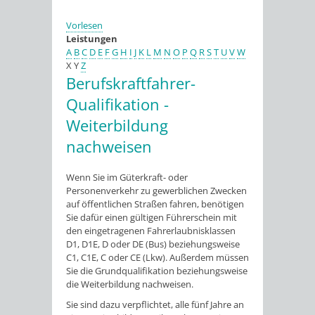
Vorlesen
Leistungen
A
B
C
D
E
F
G
H
I
J
K
L
M
N
O
P
Q
R
S
T
U
V
W
X
Y
Z
Berufskraftfahrer-
Qualifikation -
Weiterbildung
nachweisen
Wenn Sie im Güterkraft- oder
Personenverkehr zu gewerblichen Zwecken
auf öffentlichen Straßen fahren, benötigen
Sie dafür einen gültigen Führerschein mit
den eingetragenen Fahrerlaubnisklassen
D1, D1E, D oder DE (Bus) beziehungsweise
C1, C1E, C oder CE (Lkw). Außerdem müssen
Sie die Grundqualifikation beziehungsweise
die Weiterbildung nachweisen.
Sie sind dazu verpflichtet, alle fünf Jahre an