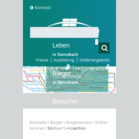
Kontrast
Leben
in Gernsbach
Presse
Ausbildung
Stellenangebote
Gebärdensprache
Leichte Sprache
Bürger
Sightseeing
in Gernsbach
Besucher
in Gernsbach
Startseite
Bürger
Bürgerservice
Online-
Services
Stichwortverzeichnis
Erleben
in Gernsbach